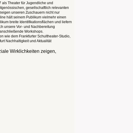
7 als Theater für Jugendliche und
tgenössischen, gesellschaftlich relevanten
r zeigen unseren Zuschauern nicht nur
yline hält seinem Publikum vielmehr einen
um breite Identifikationsflächen und liefern
rch unsere Vor- und Nachbereitung
r anschließende Workshops.
nen wie dem Frankfurter Schultheater-Studio,
urt Nachhaltigkeit und Aktualität
iale Wirklichkeiten zeigen,