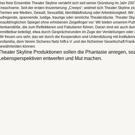
Das freie Ensemble Theater Skyline versteht sich seit seiner Gründung im Jahr 200
Erwachsene. Seit der ersten Inszenierung „Creeps“, widmet sich Theater Skyline zei
Themen wie Medien, Gewalt, Sexualität, Identitätsfindung oder Arbeitslosigkeit. Wi
aufregende, spannende, lustige, traurige oder sinnliche Theaterstücke. Theater Sk
unaufdringlichen Spiegel ohne erhobenen Zeigefinger vor: Wir bieten unserem Publik
Denkanstöße, die zum Reflektieren und Fabulieren führen. Daran sind wir auch du
unmittelbar beteiligt, etwa durch Gesprächsrunden im Zuge der Vorstellungen ode
Wir freuen uns sehr, das wir durch die Kooperation und Unterstützung mit Institutio
profamilia, dem Verein Sicheres Netz hilft.e.V. und der Alzheimer Gesellschaft Frankf
gewährleisten können.
Theater Skyline Produktionen sollen
die Phantasie anregen, soz
Lebensperspektiven entwerfen und Mut machen.