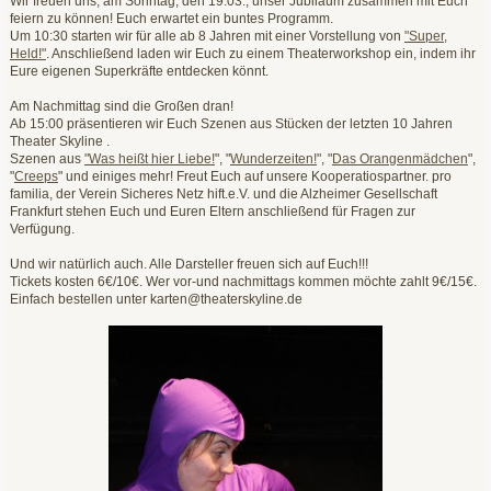
Wir freuen uns, am Sonntag, den 19.03., unser Jubiläum zusammen mit Euch
feiern zu können! Euch erwartet ein buntes Programm.
Um 10:30 starten wir für alle ab 8 Jahren mit einer Vorstellung von
"Super,
Held!"
. Anschließend laden wir Euch zu einem Theaterworkshop ein, indem ihr
Eure eigenen Superkräfte entdecken könnt.
Am Nachmittag sind die Großen dran!
Ab 15:00 präsentieren wir Euch Szenen aus Stücken der letzten 10 Jahren
Theater Skyline .
Szenen aus
"Was heißt hier Liebe!
", "
Wunderzeiten!
", "
Das Orangenmädchen
",
"
Creeps
" und einiges mehr! Freut Euch auf unsere Kooperatiospartner. pro
familia, der Verein Sicheres Netz hift.e.V. und die Alzheimer Gesellschaft
Frankfurt stehen Euch und Euren Eltern anschließend für Fragen zur
Verfügung.
Und wir natürlich auch. Alle Darsteller freuen sich auf Euch!!!
Tickets kosten 6€/10€. Wer vor-und nachmittags kommen möchte zahlt 9€/15€.
Einfach bestellen unter karten@theaterskyline.de