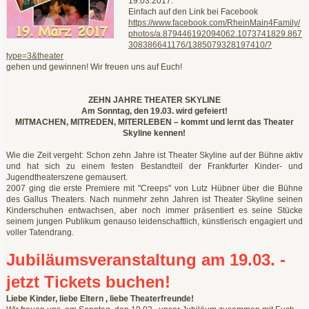
19.03.2017.
Einfach auf den Link bei Facebook
https://www.facebook.com/RheinMain4Family/
photos/a.879446192094062.1073741829.867
308386641176/1385079328197410/?
type=3&theater
gehen und gewinnen! Wir freuen uns auf Euch!
ZEHN JAHRE THEATER SKYLINE
Am Sonntag, den 19.03. wird gefeiert!
MITMACHEN, MITREDEN, MITERLEBEN – kommt und lernt das Theater
Skyline kennen!
Wie die Zeit vergeht: Schon zehn Jahre ist Theater Skyline auf der Bühne aktiv
und hat sich zu einem festen Bestandteil der Frankfurter Kinder- und
Jugendtheaterszene gemausert.
2007 ging die erste Premiere mit "Creeps" von Lutz Hübner über die Bühne
des Gallus Theaters. Nach nunmehr zehn Jahren ist Theater Skyline seinen
Kinderschuhen entwachsen, aber noch immer präsentiert es seine Stücke
seinem jungen Publikum genauso leidenschaftlich, künstlerisch engagiert und
voller Tatendrang.
Jubiläumsveranstaltung am 19.03. -
jetzt Tickets buchen!
Liebe Kinder, liebe Eltern , liebe Theaterfreunde!